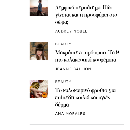
Λεμφικό περπάτημα: Πώς
γίνεται και τι προσφέρει στο
σώμα;
AUDREY NOBLE
BEAUTY
Μακρόστενο πρόσωπο: Τα 9
πιο κολακευτικά κουρέματα
JEANNE BALLION
BEAUTY
Το καλοκαιρινό φρούτο για
επίπεδη κοιλιά και υγιές
δέρμα
ANA MORALES