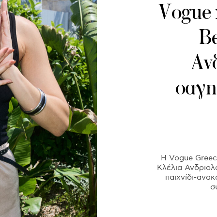
Vogue 
Be
Αν
σαγη
H Vogue Greece
Κλέλια Ανδριολ
παιχνίδι-ανα
σ