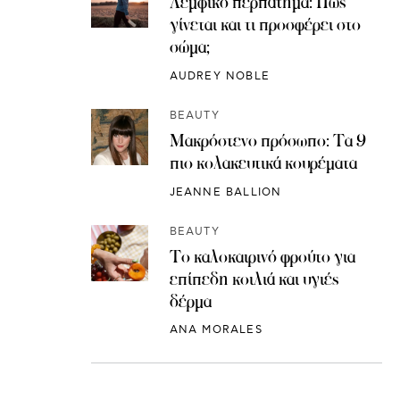
Λεμφικό περπάτημα: Πώς
γίνεται και τι προσφέρει στο
σώμα;
AUDREY NOBLE
BEAUTY
Μακρόστενο πρόσωπο: Τα 9
πιο κολακευτικά κουρέματα
JEANNE BALLION
BEAUTY
Το καλοκαιρινό φρούτο για
επίπεδη κοιλιά και υγιές
δέρμα
ANA MORALES