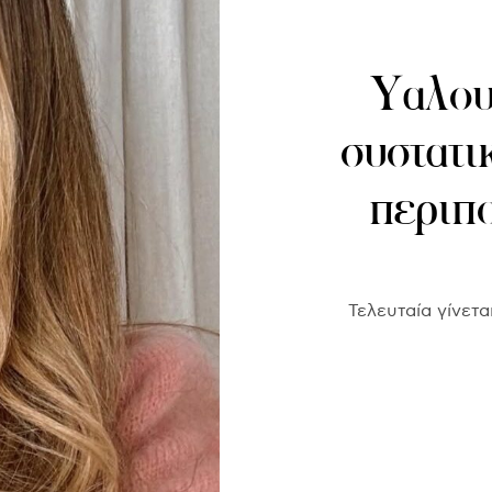
Υαλου
συστατι
περιπ
Τελευταία γίνετα