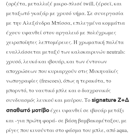
ζορζέτα, μεταλλιζέ μικρο-πλισέ twill, ζέρσεϊ, και
μεταξωτό γκαζάρ με χρυσό νήμα. Σε συνεργασία
με την Αλεξάνδρα Μπίσσα, επιλεγμένα κομμάτια
έχουν υφανθεί στον αργαλειό με πολύχρωμες
χειροποίητες λεπτομέρειες. Η χρωματική παλέτα
εναλλάσσεται μεταξύ των καλοκαιρινών neutrals:
χρυσό, λευκό και ιβουάρ, και των έντονων
αποχρώσεων που κυριαρχούν στις Μυκηναϊκές
νωπογραφίες (fresc
oes
), όπως η τερακότα, το
μπορντό, το ναυτικό μπλε και ο διαχρονικός
συνδυασμός λευκού και μαύρου. Το
signature Z+Δ
έχει υφανθεί σε ιβουάρ μετάξι
σπαθωτό μοτίβο
και -για πρώτη φορά- σε βάση βαμβακομέταξου, με
ρίγες που κινούνται στο φάσμα του μπλε, από aqua,