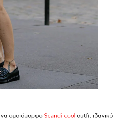
 ένα ομοιόμορφο
Scandi cool
outfit ιδανικό