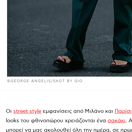
©GEORGE ANGELIS/SHOT BY GIO
Οι
street style
εμφανίσεις από Μιλάνο και
Παρίσι
looks του φθινοπώρου χρειάζονται ένα
σακάκι
. 
μπορεί να μας ακολουθεί όλη την ημέρα, σε πρωιν