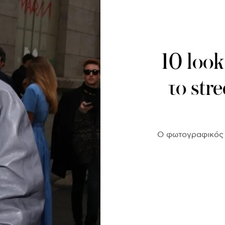
10 loo
το str
Ο φωτογραφικός 