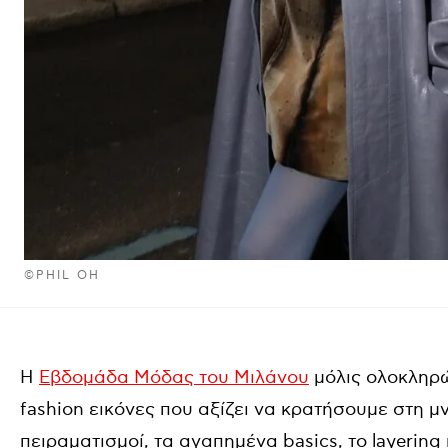
©PHIL OH
Η
Εβδομάδα Μόδας του Μιλάνου
μόλις ολοκληρώ
fashion εικόνες που αξίζει να κρατήσουμε στη μ
πειραματισμοί, τα αγαπημένα basics, το layering