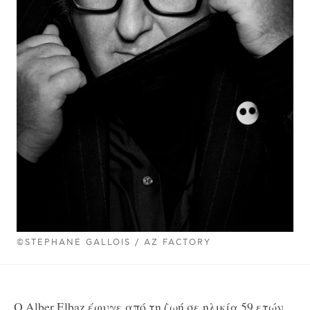
©STEPHANE GALLOIS / AZ FACTORY
O Alber Elbaz έφυγε από τη ζωή σε ηλικία 59 ετών.