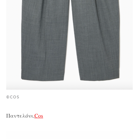
©COS
Παντελόνι,
Cos