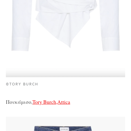
©TORY BURCH
Πουκάμισο,
Tory Burch,Attica