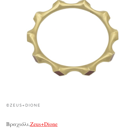
©ZEUS+DIONE
Βραχιόλι,
Zeus+Dione