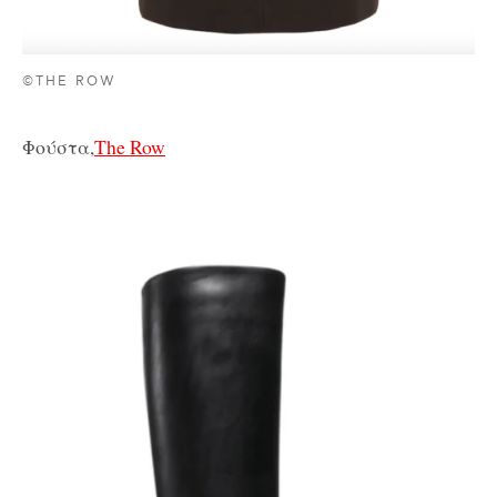
©THE ROW
Φούστα,
The Row