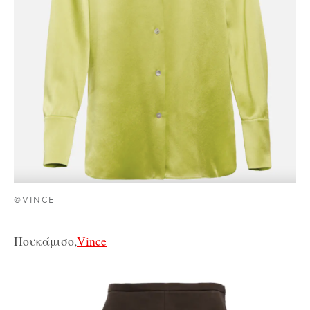
©VINCE
Πουκάμισο,
Vince