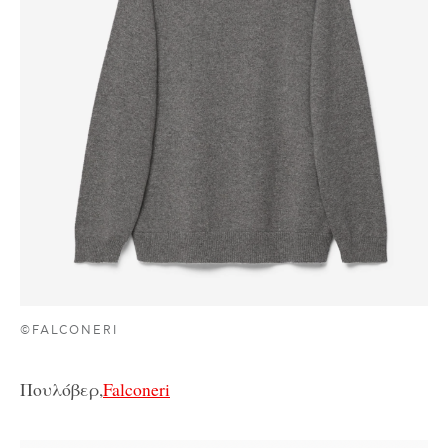
©FALCONERI
Πουλόβερ,
Falconeri