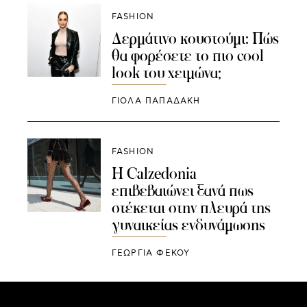
FASHION
Δερμάτινο κουστούμι: Πώς
θα φορέσετε το πιο cool
look του χειμώνα;
ΓΙΌΛΑ ΠΑΠΑΔΆΚΗ
FASHION
Η Calzedonia
επιβεβαιώνει ξανά πως
στέκεται στην πλευρά της
γυναικείας ενδυνάμωσης
ΓΕΩΡΓΙΑ ΦΕΚΟΥ