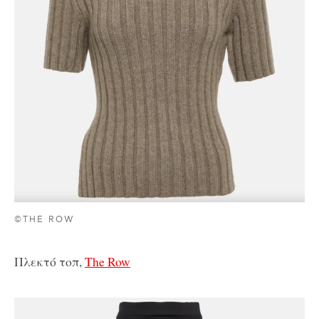
©THE ROW
Πλεκτό τοπ,
The Row