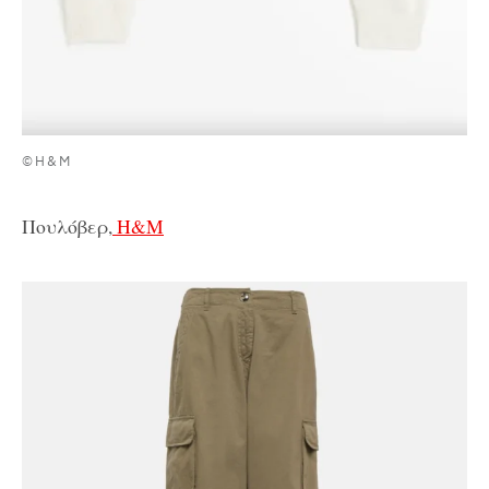
©H&M
Πουλόβερ,
H&M