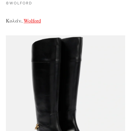
©WOLFORD
Κολάν,
Wolford