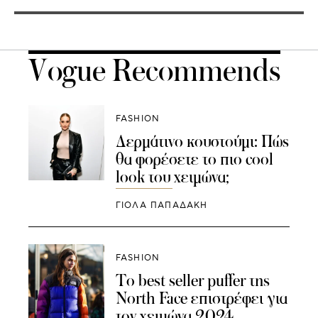
Vogue Recommends
FASHION
Δερμάτινο κουστούμι: Πώς
θα φορέσετε το πιο cool
look του χειμώνα;
ΓΙΌΛΑ ΠΑΠΑΔΆΚΗ
FASHION
Το best seller puffer της
North Face επιστρέφει για
τον χειμώνα 2024