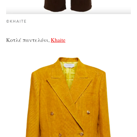
©KHAITE
Κοτλέ παντελόνι,
Khaite