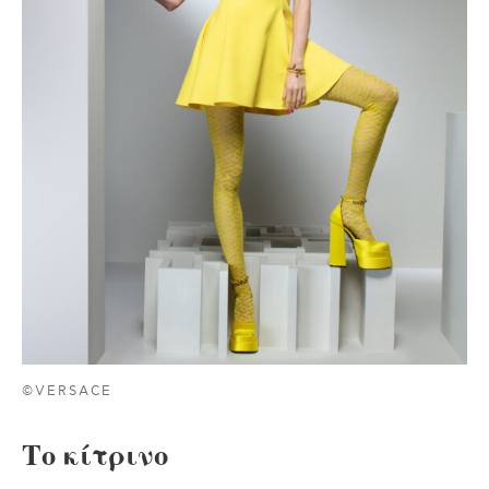
©VERSACE
Το κίτρινο