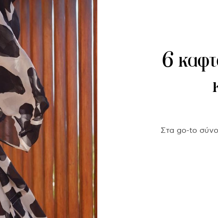
6 καφτ
Στα go-to σύνο