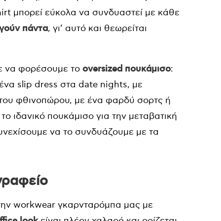
hirt μπορεί εύκολα να συνδυαστεί με κάθε
γούν πάντα
, γι’ αυτό και θεωρείται
ε να φορέσουμε το
oversized πουκάμισο
:
ένα slip dress στα date nights, με
ks του φθινοπώρου, με ένα φαρδύ σορτς ή
 το ιδανικό πουκάμισο για την μεταβατική
υνεχίσουμε να το συνδυάζουμε με τα
 γραφείο
την workwear γκαρνταρόμπα μας με
ffice look
είναι πλέον χαλαρό και ορίζεται