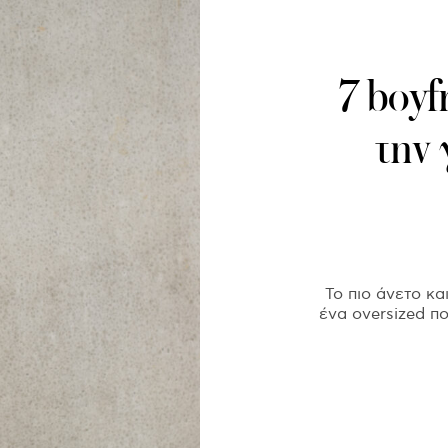
7 boyf
την
Το πιο άνετο κα
ένα oversized π