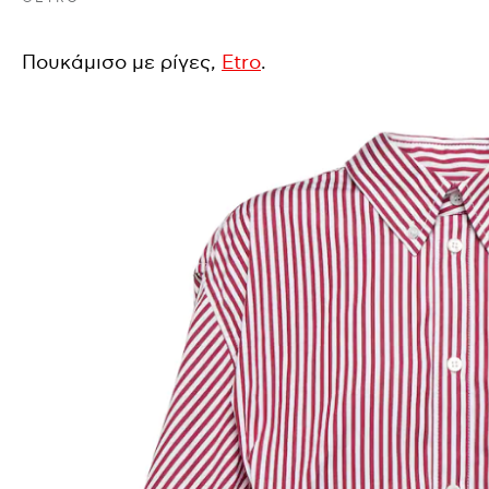
Πουκάμισο με ρίγες,
Etro
.