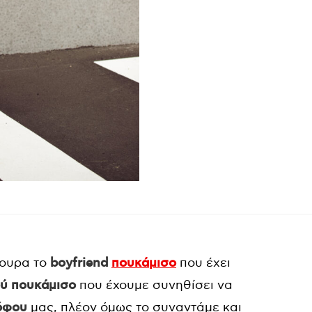
γουρα το
boyfriend
πουκάμισο
που έχει
ύ πουκάμισο
που έχουμε συνηθίσει να
όφου
μας, πλέον όμως το συναντάμε και