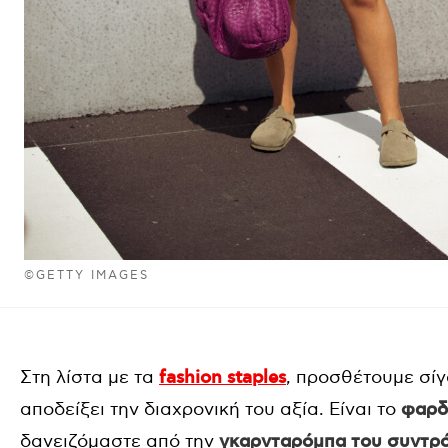
©GETTY IMAGES
Στη λίστα με τα
fashion staples
, προσθέτουμε σί
αποδείξει την διαχρονική του αξία. Είναι το
φαρδ
δανειζόμαστε από την
γκαρνταρόμπα του συντρ