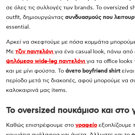
σε όλες τις συλλογές των brands. Το oversized s
outfit, δημιουργώντας
συνδυασμούς που λειτουρ
essential.
Αρκεί να σκεφτούμε με πόσα κομμάτια μπορούμ
Με
τζιν παντελόνι
για ένα casual look, πάνω από 
ψηλόμεσο wide-leg παντελόνι
για τα office loo
και με μίνι φούστα. Το
άνετο boyfriend shirt
είναι
περίοδο μετά τις διακοπές, αφού μπορούμε να σ
καλοκαιρινά μας items.
To oversized πουκάμισο και στο
Καθώς επιστρέφουμε στο
γραφείο
εξοπλίζουμε 
κομμάτια ανάλαφρα και άνετα. Άλλωστε και το
o