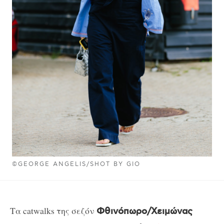
©GEORGE ANGELIS/SHOT BY GIO
Τα catwalks της σεζόν
Φθινόπωρο/Χειμώνας