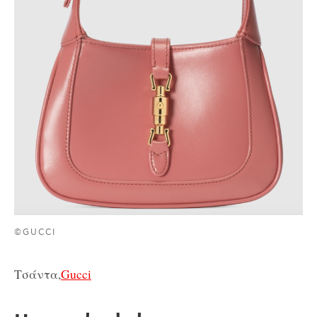
©GUCCI
Τσάντα,
Gucci