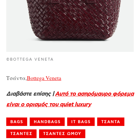
©BOTTEGA VENETA
Τσάντα,
Bottega Veneta
Διαβάστε επίσης |
Αυτό το ασπρόμαυρο φόρεμα
είναι ο ορισμός του quiet luxury
BAGS
HANDBAGS
IT BAGS
ΤΣΑΝΤΑ
ΤΣΑΝΤΕΣ
ΤΣΑΝΤΕΣ ΩΜΟΥ