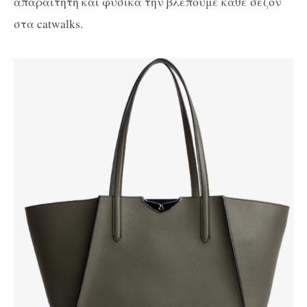
απαραίτητη και φυσικά την βλέπουμε κάθε σεζόν
στα catwalks.