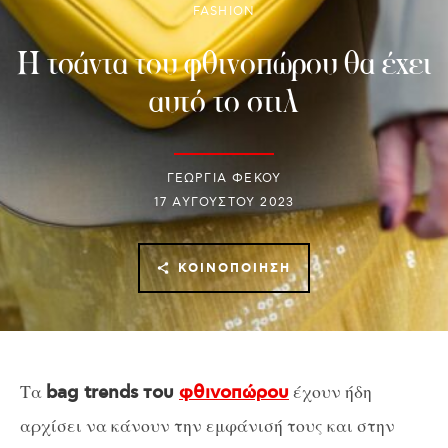
FASHION
H τσάντα του φθινοπώρου θα έχει
αυτό το στιλ
ΓΕΩΡΓΙΑ ΦΕΚΟΥ
17 ΑΥΓΟΎΣΤΟΥ 2023
ΚΟΙΝΟΠΟΊΗΣΗ
Τα
έχουν ήδη
bag trends του
φθινοπώρου
αρχίσει να κάνουν την εμφάνισή τους και στην