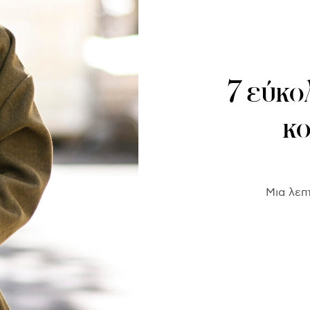
7 εύκο
κο
Μια λεπ