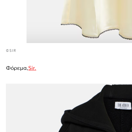
©SIR
Φόρεμα,
Sir.