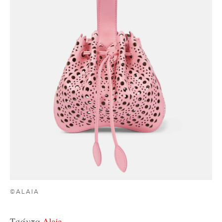
©ALAIA
Τσάντα,
Alaia