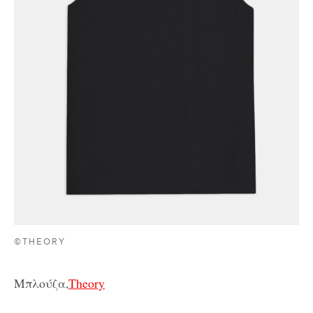
©THEORY
Μπλούζα,
Theory