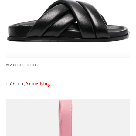
©ANINE BING
Πέδιλα,
Anine Bing