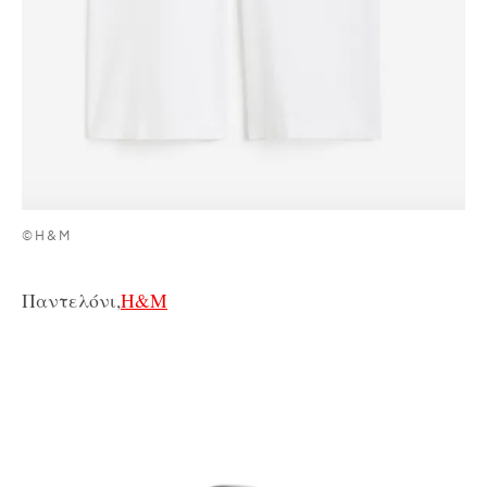
©H&M
Παντελόνι,
H&M