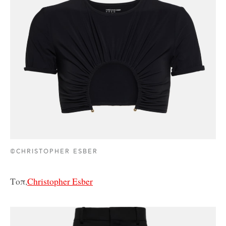
©CHRISTOPHER ESBER
Tοπ,
Christopher Esber