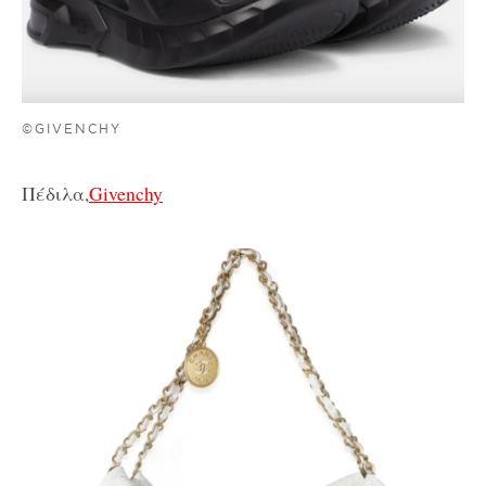
©GIVENCHY
Πέδιλα,
Givenchy