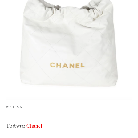
©CHANEL
Τσάντα,
Chanel