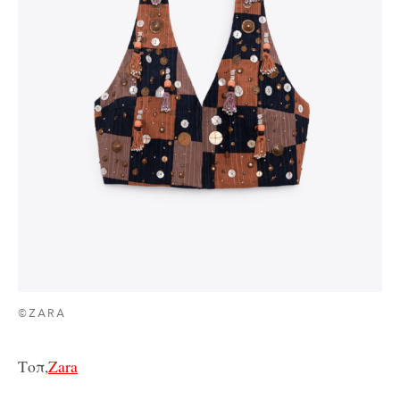
©ZARA
Τοπ,
Zara