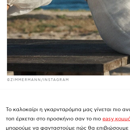
©ZIMMERMANN/INSTAGRAM
Το καλοκαίρι η γκαρνταρόμπα μας γίνεται πιο α
τοπ έρχεται στο προσκήνιο σαν το πιο
easy κομμά
μπορούμε να φανταστούμε πώς θα επιβιώσουμε χ