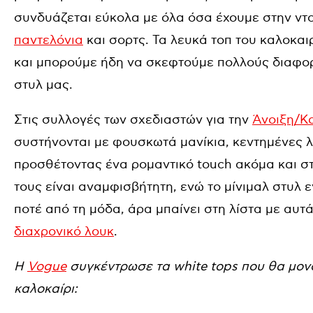
συνδυάζεται εύκολα με όλα όσα έχουμε στην ντ
παντελόνια
και σορτς. Τα λευκά τοπ του καλοκαιρ
και μπορούμε ήδη να σκεφτούμε πολλούς διαφο
στυλ μας.
Στις συλλογές των σχεδιαστών για την
Άνοιξη/Κα
συστήνονται με φουσκωτά μανίκια, κεντημένες λ
προσθέτοντας ένα ρομαντικό touch ακόμα και σ
τους είναι αναμφισβήτητη, ενώ το μίνιμαλ στυλ 
ποτέ από τη μόδα, άρα μπαίνει στη λίστα με αυτ
διαχρονικό λουκ
.
Η
Vogue
συγκέντρωσε τα white tops που θα μον
καλοκαίρι: