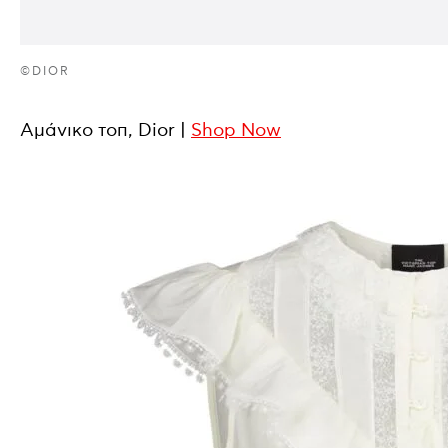
©DIOR
Αμάνικο τοπ, Dior |
Shop Now