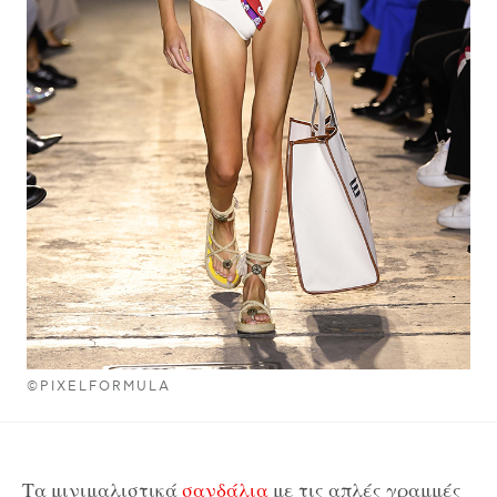
©PIXELFORMULA
Τα μινιμαλιστικά
σανδάλια
με τις απλές γραμμές