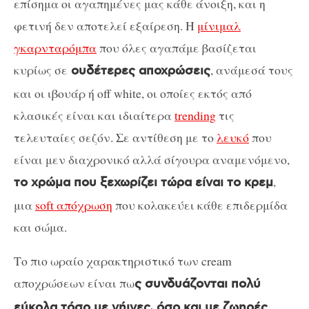
επίσημα οι αγαπημένες μας κάθε άνοιξη, και η
φετινή δεν αποτελεί εξαίρεση. Η
μίνιμαλ
γκαρνταρόμπα
που όλες αγαπάμε βασίζεται
κυρίως σε
, ανάμεσά τους
ουδέτερες αποχρώσεις
και οι ιβουάρ ή off white, οι οποίες εκτός από
κλασικές είναι και ιδιαίτερα
trending
τις
τελευταίες σεζόν. Σε αντίθεση με το
λευκό
που
είναι μεν διαχρονικό αλλά σίγουρα αναμενόμενο,
,
το χρώμα που ξεχωρίζει τώρα είναι το κρεμ
μια
soft απόχρωση
που κολακεύει κάθε επιδερμίδα
και σώμα.
Το πιο ωραίο χαρακτηριστικό των cream
αποχρώσεων είναι πω
ς συνδυάζονται πολύ
εύκολα τόσο με γήινες, όσο και με ζωηρές