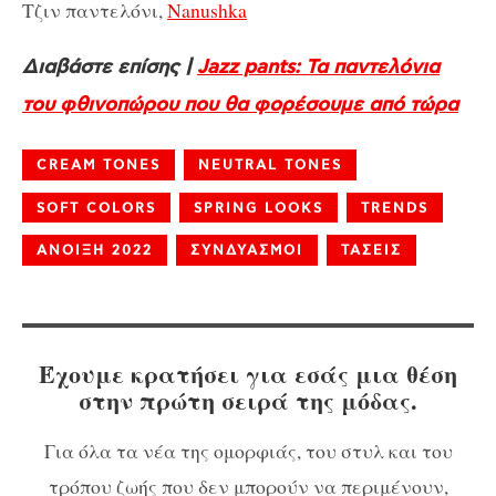
Τζιν παντελόνι,
Nanushka
Διαβάστε επίσης |
Jazz pants: Τα παντελόνια
του φθινοπώρου που θα φορέσουμε από τώρα
CREAM TONES
NEUTRAL TONES
SOFT COLORS
SPRING LOOKS
TRENDS
ΑΝΟΙΞΗ 2022
ΣΥΝΔΥΑΣΜΟΙ
ΤΑΣΕΙΣ
Έχουμε κρατήσει για εσάς μια θέση
στην πρώτη σειρά της μόδας.
Για όλα τα νέα της ομορφιάς, του στυλ και του
τρόπου ζωής που δεν μπορούν να περιμένουν,