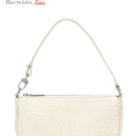
Παντελόνι,
Zara