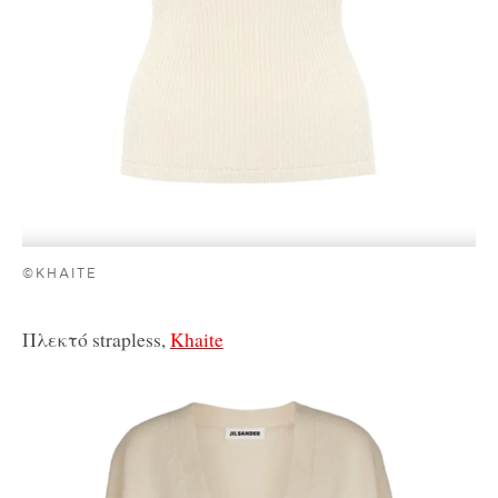
©KHAITE
Πλεκτό strapless,
Khaite