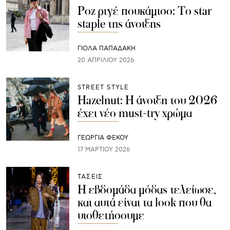
Ροζ ριγέ πουκάμισο: To star
staple της άνοιξης
ΓΙΌΛΑ ΠΑΠΑΔΆΚΗ
20 ΑΠΡΙΛΊΟΥ 2026
STREET STYLE
Hazelnut: Η άνοιξη του 2026
έχει νέο must-try χρώμα
ΓΕΩΡΓΙΑ ΦΕΚΟΥ
17 ΜΑΡΤΊΟΥ 2026
ΤΑΣΕΙΣ
Η εβδομάδα μόδας τελείωσε,
και αυτά είναι τα look που θα
υιοθετήσουμε