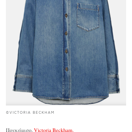
©VICTORIA BECKHAM
Πουκάμισο,
Victoria Beckham.