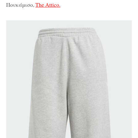
Πουκάμισο,
The Attico.