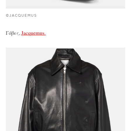
©JACQUEMUS
Γόβες,
Jacquemus.