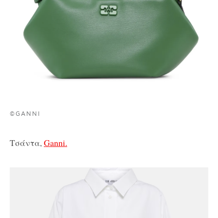
©GANNI
Τσάντα,
Ganni.