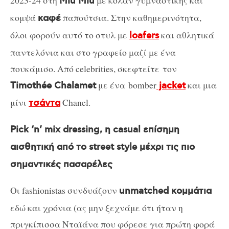
2023-24 στη
με κολάν γυμναστικής και
Miu Miu
κομψά
παπούτσια. Στην καθημερινότητα,
καφέ
όλοι φορούν αυτό το στυλ με
και αθλητικά
loafers
παντελόνια και στο γραφείο μαζί με ένα
πουκάμισο. Από celebrities, σκεφτείτε τον
με ένα bomber
και μια
Timothée Chalamet
jacket
μίνι
Chanel.
τσάντα
Pick ‘n’ mix dressing, η casual επίσημη
αισθητική από το street style μέχρι τις πιο
σημαντικές πασαρέλες
Οι fashionistas συνδυάζουν
unmatched κομμάτια
εδώ και χρόνια (ας μην ξεχνάμε ότι ήταν η
πριγκίπισσα Νταϊάνα που φόρεσε για πρώτη φορά