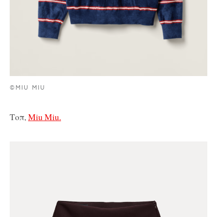
©MIU MIU
Τοπ,
Miu Miu.