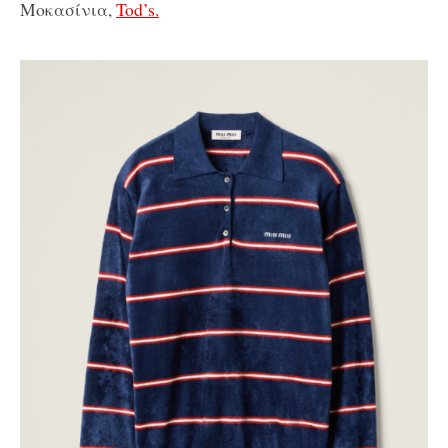
Μοκασίνια,
Tod’s.