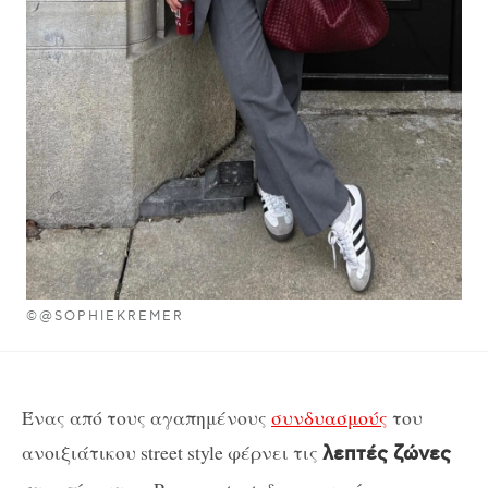
©@SOPHIEKREMER
Ένας από τους αγαπημένους
συνδυασμούς
του
ανοιξιάτικου street style φέρνει τις
λεπτές ζώνες