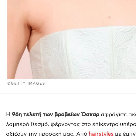
©GETTY IMAGES
Η
96η τελετή των βραβείων Όσκαρ
σφράγισε ακό
λαμπερό θεσμό, φέρνοντας στο επίκεντρο υπέροχ
αξίζουν την προσοχή μας.
Από
hairstyles
με έμπν