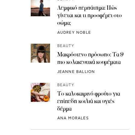
Λεμφικό περπάτημα: Πώς
γίνεται και τι προσφέρει στο
σώμα;
AUDREY NOBLE
BEAUTY
Μακρόστενο πρόσωπο: Τα 9
πιο κολακευτικά κουρέματα
JEANNE BALLION
BEAUTY
Το καλοκαιρινό φρούτο για
επίπεδη κοιλιά και υγιές
δέρμα
ANA MORALES