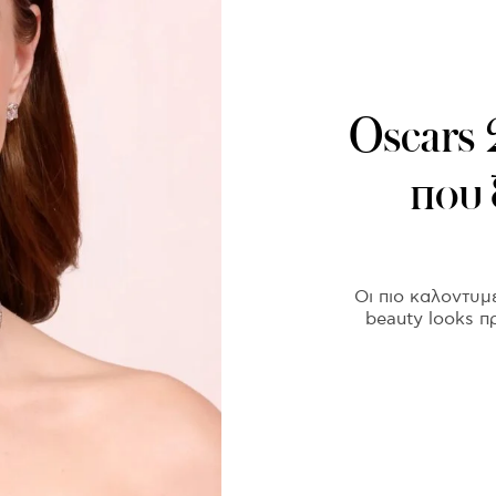
Oscars 
που 
Οι πιο καλοντυμ
beauty looks π