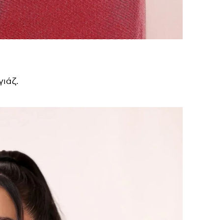
γιάζ.