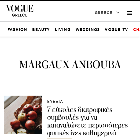
GREECE
FASHION
BEAUTY
LIVING
WEDDINGS
VOGUE TV
CH
MARGAUX ANBOUBA
ΕΥΕΞΙΑ
7 εύκολες διατροφικές
συμβουλές για να
καταναλώνετε περισσότερες
φυτικές ίνες καθημερινά