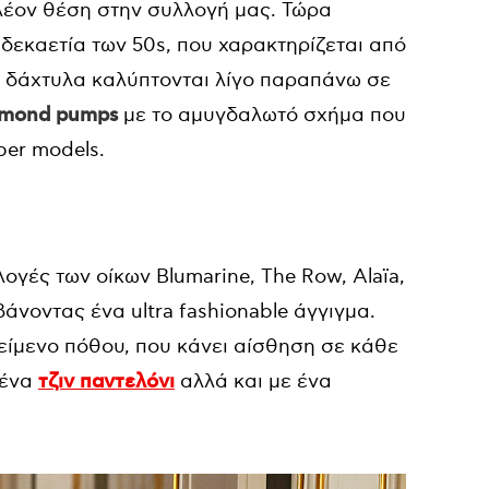
λέον θέση στην συλλογή μας. Τώρα
δεκαετία των 50s, που χαρακτηρίζεται από
α δάχτυλα καλύπτονται λίγο παραπάνω σε
lmond pumps
με το αμυγδαλωτό σχήμα που
per models.
γές των οίκων Blumarine, The Row, Alaïa,
νοντας ένα ultra fashionable άγγιγμα.
κείμενο πόθου, που κάνει αίσθηση σε κάθε
 ένα
τζιν παντελόνι
αλλά και με ένα