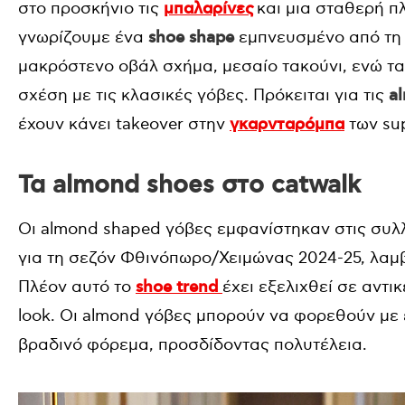
στο προσκήνιο τις
μπαλαρίνες
και μια σταθερή π
γνωρίζουμε ένα
shoe shape
εμπνευσμένο από τη 
μακρόστενο οβάλ σχήμα, μεσαίο τακούνι, ενώ τ
σχέση με τις κλασικές γόβες. Πρόκειται για τις
a
έχουν κάνει takeover στην
γκαρνταρόμπα
των su
Τα almond shoes στο catwalk
Οι almond shaped γόβες εμφανίστηκαν στις συλλο
για τη σεζόν Φθινόπωρο/Χειμώνας 2024-25, λαμβά
Πλέον αυτό το
shoe trend
έχει εξελιχθεί σε αντι
look. Οι almond γόβες μπορούν να φορεθούν με
βραδινό φόρεμα, προσδίδοντας πολυτέλεια.