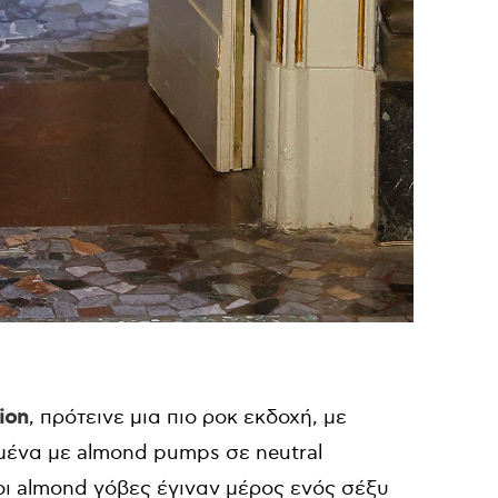
tion
, πρότεινε μια πιο ροκ εκδοχή, με
σμένα με almond pumps σε neutral
ι almond γόβες έγιναν μέρος ενός σέξυ