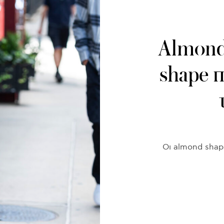
Almond
shape π
Οι almond shap