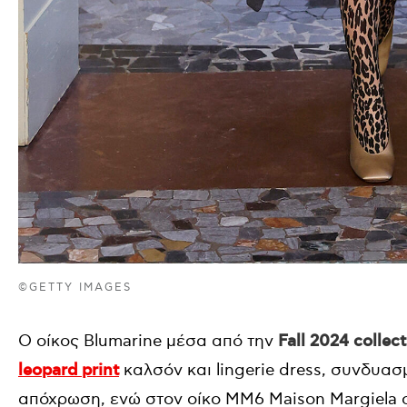
©GETTY IMAGES
Ο οίκος Blumarine μέσα από την
Fall 2024 collec
leopard print
καλσόν και lingerie dress, συνδυα
απόχρωση, ενώ στον οίκο ΜΜ6 Maison Margiela ο