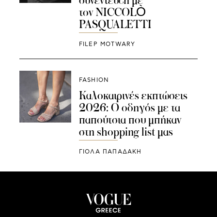
συνέντευξη με
τον NICCOLÒ
PASQUALETTI
FILEP MOTWARY
FASHION
Καλοκαιρινές εκπτώσεις
2026: Ο οδηγός με τα
παπούτσια που μπήκαν
στη shopping list μας
ΓΙΌΛΑ ΠΑΠΑΔΆΚΗ