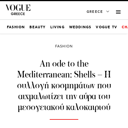
GREECE
FASHION
BEAUTY
LIVING
WEDDINGS
VOGUE TV
CH
FASHION
An ode to the
Mediterranean: Shells – Η
συλλογή κοσμημάτων που
αιχμαλωτίζει την αύρα του
μεσογειακού καλοκαιριού