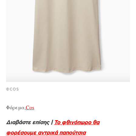
©COS
Φόρεμα,
Cos
Διαβάστε επίσης |
Το φθινόπωρο θα
φορέσουμε αντρικά παπούτσια