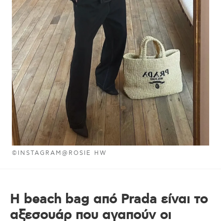
©INSTAGRAM@ROSIE HW
Η beach bag από Prada είναι το
αξεσουάρ που αγαπούν οι