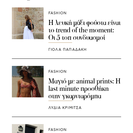
FASHION
Η λευκή μάξι φούστα είναι
το trend of the moment:
Οι 5 τοπ συνδυασμοί
ΓΙΌΛΑ ΠΑΠΑΔΆΚΗ
FASHION
Μαγιό με animal prints: Η
last minute προσθήκη
στην γκαρνταρόμπα
ΛΥΔΊΑ ΚΡΙΜΙΤΣΆ
FASHION