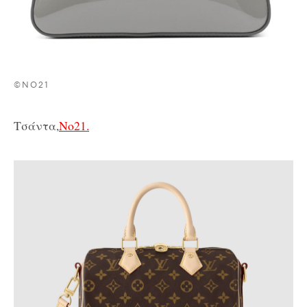
©NO21
Τσάντα,
No21.