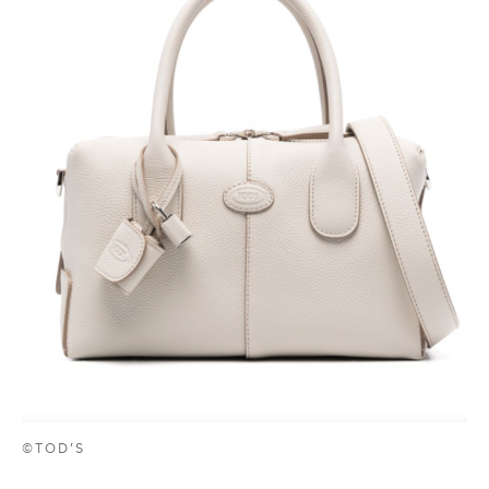
©TOD’S