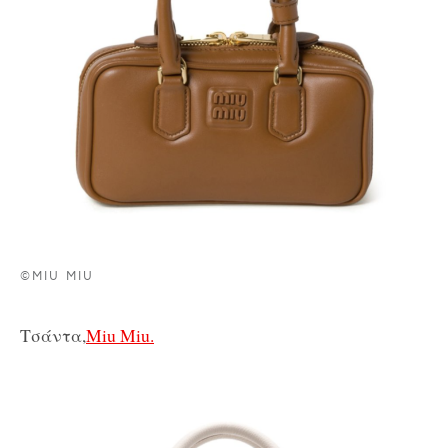
©MIU MIU
Τσάντα,
Miu Miu.