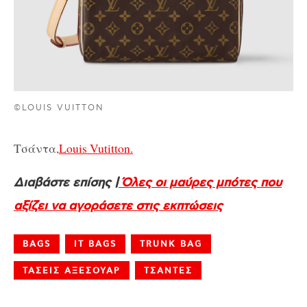
©LOUIS VUITTON
Τσάντα,
Louis Vutitton.
Διαβάστε επίσης |
Όλες οι μαύρες μπότες που
αξίζει να αγοράσετε στις εκπτώσεις
BAGS
IT BAGS
TRUNK BAG
ΤΑΣΕΙΣ ΑΞΕΣΟΥΑΡ
ΤΣΑΝΤΕΣ