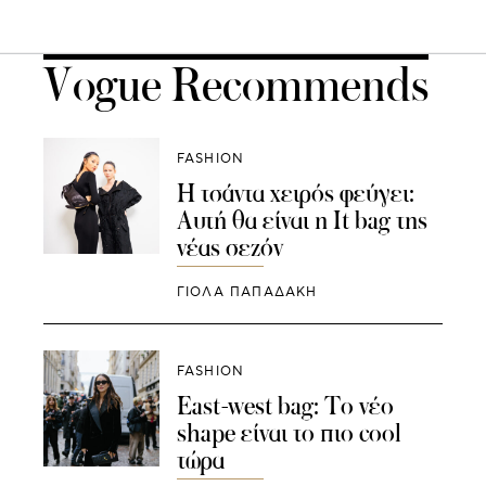
Vogue Recommends
FASHION
Η τσάντα χειρός φεύγει:
Αυτή θα είναι η It bag της
νέας σεζόν
ΓΙΌΛΑ ΠΑΠΑΔΆΚΗ
FASHION
East-west bag: Το νέο
shape είναι το πιο cool
τώρα