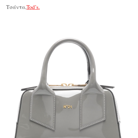
Τσάντα,
Tod’s.