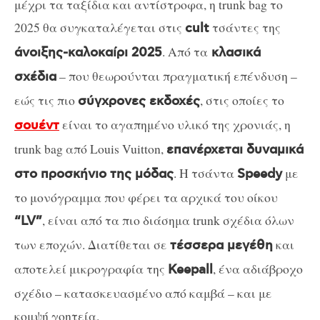
μέχρι τα ταξίδια και αντίστροφα, η trunk bag το
2025 θα συγκαταλέγεται στις
τσάντες της
cult
. Από τα
άνοιξης-καλοκαίρι 2025
κλασικά
– που θεωρούνται πραγματική επένδυση –
σχέδια
εώς τις πιο
, στις οποίες το
σύγχρονες εκδοχές
είναι το αγαπημένο υλικό της χρονιάς, η
σουέντ
trunk bag από Louis Vuitton,
επανέρχεται δυναμικά
. Η τσάντα
με
στο προσκήνιο της μόδας
Speedy
το μονόγραμμα που φέρει τα αρχικά του οίκου
, είναι από τα πιο διάσημα trunk σχέδια όλων
“LV”
των εποχών. Διατίθεται σε
και
τέσσερα μεγέθη
αποτελεί μικρογραφία της
, ένα αδιάβροχο
Keepall
σχέδιο – κατασκευασμένο από καμβά – και με
κομψή γοητεία.