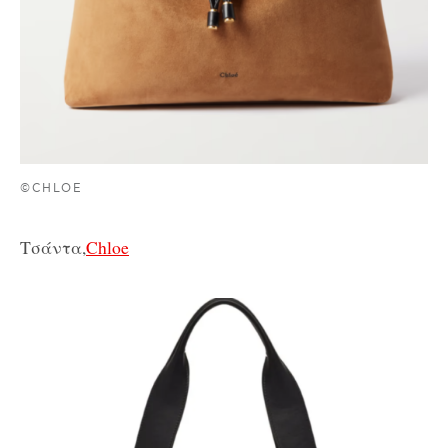
©CHLOE
Τσάντα,
Chloe