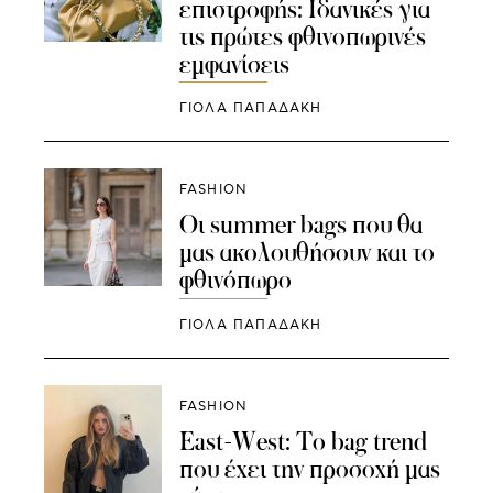
επιστροφής: Ιδανικές για
τις πρώτες φθινοπωρινές
εμφανίσεις
ΓΙΌΛΑ ΠΑΠΑΔΆΚΗ
FASHION
Οι summer bags που θα
μας ακολουθήσουν και το
φθινόπωρο
ΓΙΌΛΑ ΠΑΠΑΔΆΚΗ
FASHION
East-West: Το bag trend
που έχει την προσοχή μας