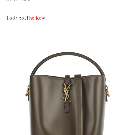
Τσάντα,
The Row