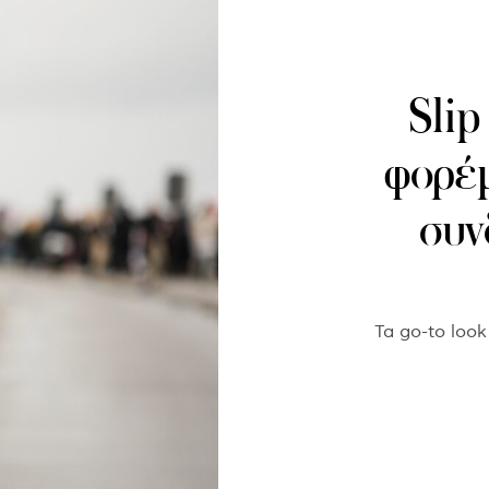
Slip
φορέμ
συν
Τα go-to loo