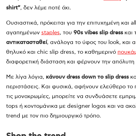
shirt”
, δεν λέμε ποτέ όχι.
Ουσιαστικά, πρόκειται για την επιτυχημένη και al
αγαπημένων
staples
, του
90s vibes slip dress
και 
αντικατασταθεί
, ανάλογα το ύφος του look, και
θηλυκό και chic slip dress, το καθημερινό
πουκά
διαφορετική διάσταση και φέρνουν την απόλυτη
Με λίγα λόγια,
κάνουν dress down το slip dress
κα
περιστάσεις. Kαι φυσικά, αφήνουν ελεύθερο το 
τις μονοχρωμίες, μπορείτε να συνδυάσετε εμπρι
tops ή κοντομάνικα με designer logos και να α
trend με τον πιο δημιουργικό τρόπο.