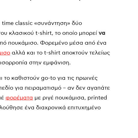
l time classic «συνάντηση» δύο
του κλασικού t-shirt, το οποίο μπορεί
να
 από πουκάμισο. Φορεμένο μέσα από ένα
μισο
αλλά και το t-shirt αποκτούν τελείως
 ισορροπία στην εμφάνιση.
ι το καθιστούν go-to για τις πρωινές
πεδίο για πειραματισμό – αν δεν αγαπάτε
μέ
φορέματα
με ριγέ πουκάμισα, printed
κολούθησε ένα διαχρονικά επιτυχημένο