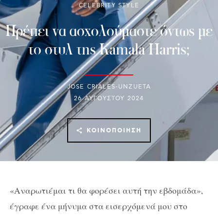
CELEBRITY STYLE
Πρέπει να ασχολούμαστε όντως με
το στυλ της Kamala Harris;
JOSE CRIALES-UNZUETA
26 ΑΥΓΟΎΣΤΟΥ 2024
ΚΟΙΝΟΠΟΊΗΣΗ
«Αναρωτιέμαι τι θα φορέσει αυτή την εβδομάδα»,
έγραφε ένα μήνυμα στα εισερχόμενά μου στο