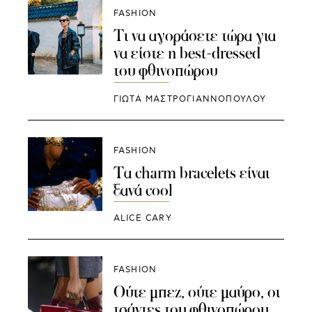
FASHION
Τι να αγοράσετε τώρα για
να είστε η best-dressed
του φθινοπώρου
ΓΙΩΤΑ ΜΑΣΤΡΟΓΙΑΝΝΟΠΟΥΛΟΥ
FASHION
Τα charm bracelets είναι
ξανά cool
ALICE CARY
FASHION
Ούτε μπεζ, ούτε μαύρο, οι
τσάντες του φθινοπώρου