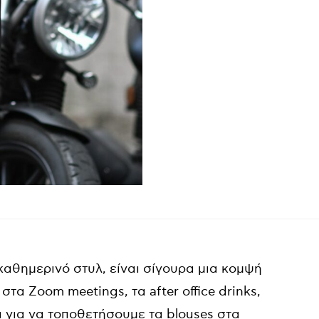
καθημερινό στυλ, είναι σίγουρα μια κομψή
στα Zoom meetings, τα after office drinks,
ά για να τοποθετήσουμε τα blouses στα