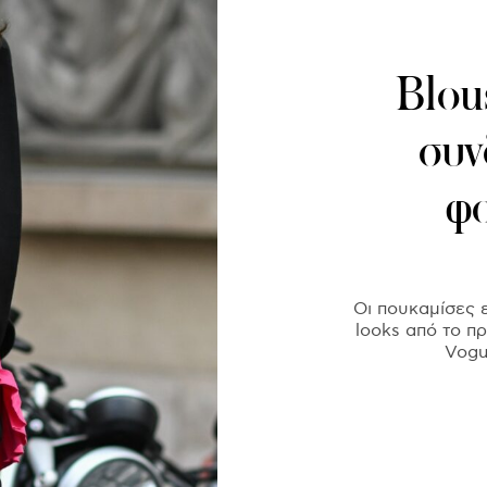
Blou
συν
φο
Οι πουκαμίσες ε
looks από το πρ
Vogu