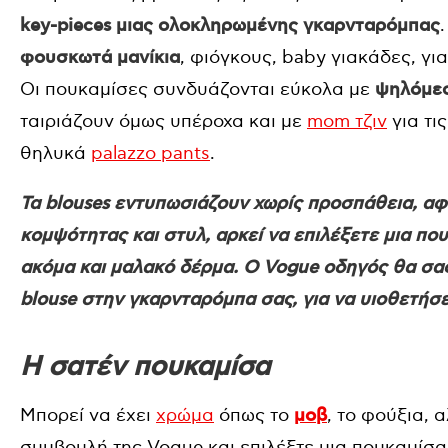
key-pieces μιας ολοκληρωμένης γκαρνταρόμπας
φουσκωτά μανίκια
, φιόγκους, baby γιακάδες, γι
Οι πουκαμίσες συνδυάζονται εύκολα με
ψηλόμεσ
ταιριάζουν όμως υπέροχα και με
mom τζιν
για τι
θηλυκά
palazzo pants
.
Τα blouses εντυπωσιάζουν χωρίς προσπάθεια, α
κομψότητας και στυλ, αρκεί να επιλέξετε μια π
ακόμα και μαλακό δέρμα. Ο Vogue οδηγός θα σα
blouse στην γκαρνταρόμπα σας, για να υιοθετήσετε
Η σατέν πουκαμίσα
Μπορεί να έχει
χρώμα
όπως το
μοβ
, το φούξια, 
συμβουλή της Vogue και επιλέξτε μια πουκαμίσα