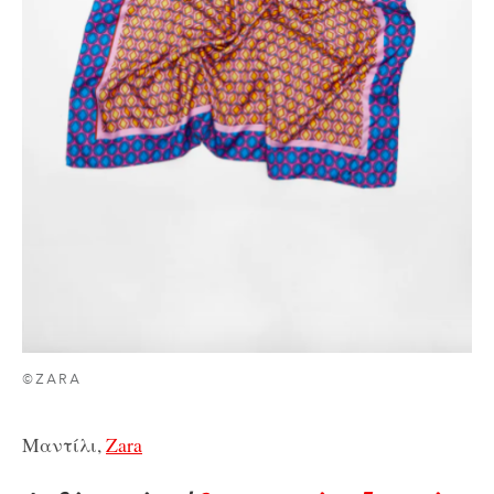
©ZARA
Μαντίλι,
Zara