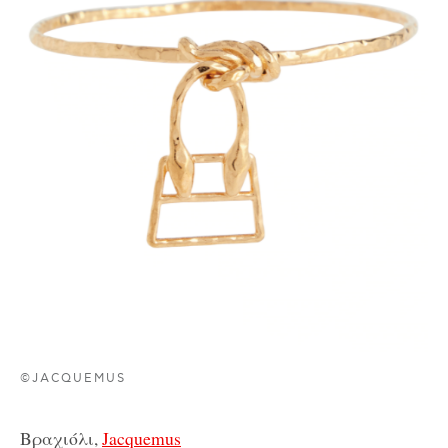
©JACQUEMUS
Βραχιόλι,
Jacquemus