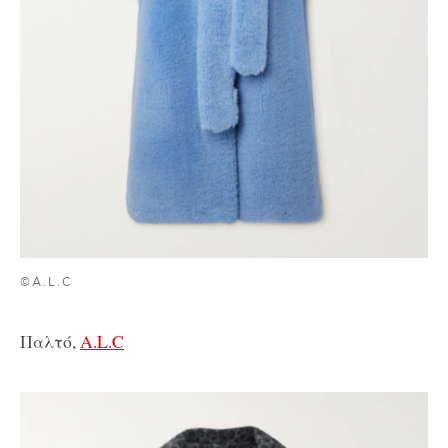
©A.L.C
Παλτό,
A.L.C