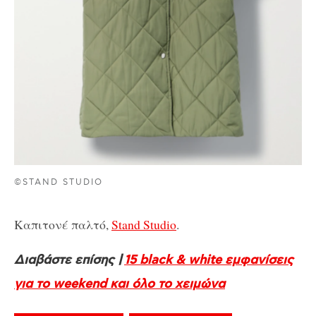
©STAND STUDIO
Καπιτονέ παλτό,
Stand Studio
.
Διαβάστε επίσης |
15 black & white εμφανίσεις
για το weekend και όλο το χειμώνα