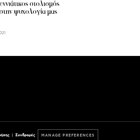
εννιάτικος στολισμός
 στην ψυχολογία μας
021
ρήσης
Συνδρομές
MANAGE PREFERENCES