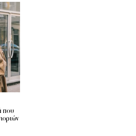
ά που
γιορτών