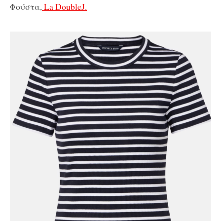
Φούστα,
La DoubleJ.