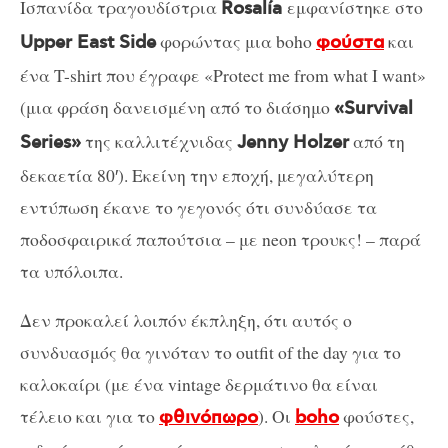
Ισπανίδα τραγουδίστρια
εμφανίστηκε στο
Rosalía
φορώντας μια boho
και
Upper East Side
φούστα
ένα T-shirt που έγραφε «Protect me from what I want»
(μια φράση δανεισμένη από το διάσημο
«Survival
της καλλιτέχνιδας
από τη
Series»
Jenny Holzer
δεκαετία 80′). Εκείνη την εποχή, μεγαλύτερη
εντύπωση έκανε το γεγονός ότι συνδύασε τα
ποδοσφαιρικά παπούτσια – με neon τρουκς! – παρά
τα υπόλοιπα.
Δεν προκαλεί λοιπόν έκπληξη, ότι αυτός ο
συνδυασμός θα γινόταν το outfit of the day για το
καλοκαίρι (με ένα vintage δερμάτινο θα είναι
τέλειο και για το
). Οι
φούστες,
φθινόπωρο
boho