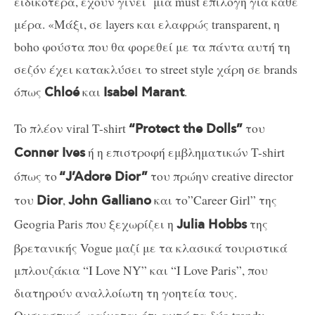
ειδικότερα, έχουν γίνει μια must επιλογή για κάθε
μέρα. «Μάξι, σε layers και ελαφρώς transparent, η
boho φούστα που θα φορεθεί με τα πάντα αυτή τη
σεζόν έχει κατακλύσει το street style χάρη σε brands
όπως
και
.
Chloé
Isabel Marant
To πλέον viral T-shirt
του
“Protect the Dolls”
ή η επιστροφή εμβληματικών T-shirt
Conner Ives
όπως το
του πρώην creative director
“J’Adore Dior”
του
,
και το”Career Girl” της
Dior
John Galliano
Geogria Paris που ξεχωρίζει η
της
Julia Hobbs
βρετανικής Vogue μαζί με τα κλασικά τουριστικά
μπλουζάκια “I Love NY” και “I Love Paris”, που
διατηρούν αναλλοίωτη τη γοητεία τους.
Ουσιαστικά, φαίνεται ότι αυτά τα δύο trendy