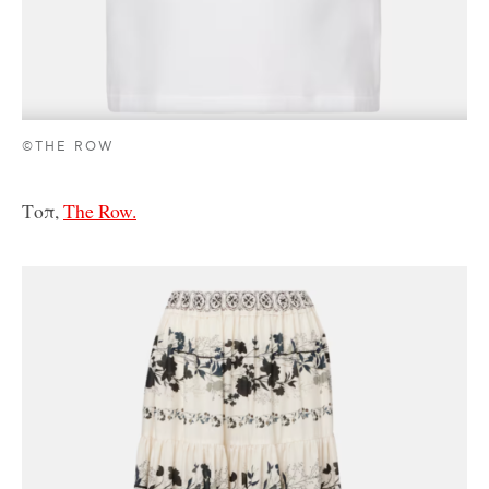
©THE ROW
Τοπ,
The Row.