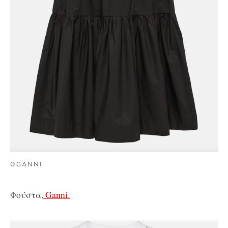
©GANNI
Φούστα,
Ganni.