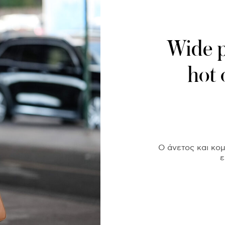
Wide p
hot 
Ο άνετος και κο
ε