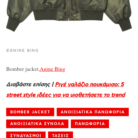
©ANINE BING
Bomber jacket,
Anine Bing
Διαβάστε επίσης |
Ριγέ γαλάζιο πουκάμισο: 5
street style ιδέες για να υιοθετήσετε το trend
BOMBER JACKET
ΑΝΟΙΞΙΑΤΙΚΑ ΠΑΝΩΦΟΡΙΑ
ΑΝΟΙΞΙΑΤΙΚΑ ΣΥΝΟΛΑ
ΠΑΝΩΦΟΡΙΑ
ΣΥΝΔΥΑΣΜΟΙ
ΤΑΣΕΙΣ