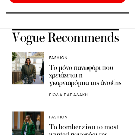
Vogue Recommends
FASHION
Το μόνο πανωφόρι που
χρειάζεται η
γκαρνταρόμπα της άνοιξης
ΓΙΌΛΑ ΠΑΠΑΔΆΚΗ
FASHION
Το bomber είναι το most
wanted πανωφόρι της