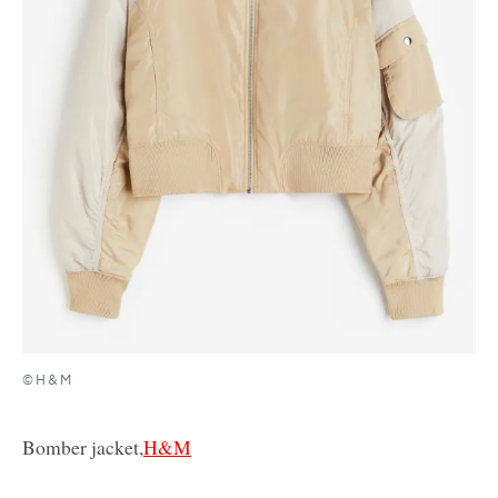
©H&M
Bomber jacket,
H&M