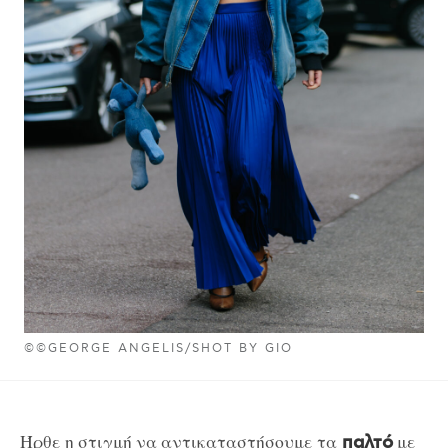
©©GEORGE ANGELIS/SHOT BY GIO
Ήρθε η στιγμή να αντικαταστήσουμε τα
με
παλτό