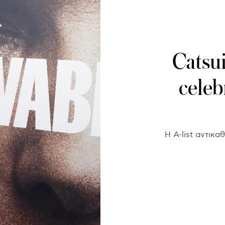
Catsui
celeb
Η Α-list αντικ