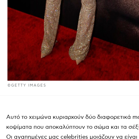
©GETTY IMAGES
Αυτό το χειμώνα κυριαρχούν δύο διαφορετικά m
κοψίματα που αποκαλύπτουν το σώμα και τα σέ
Οι αγαπημένες μας celebrities μοιάζουν να είνα