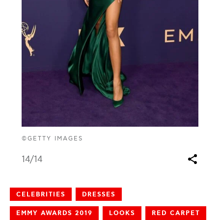
©GETTY IMAGES
14
/14
CELEBRITIES
DRESSES
EMMY AWARDS 2019
LOOKS
RED CARPET