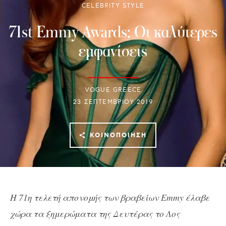
CELEBRITY STYLE
71st Emmy Awards: Oι καλύτερες
εμφανίσεις
VOGUE GREECE
23 ΣΕΠΤΕΜΒΡΊΟΥ 2019
ΚΟΙΝΟΠΟΊΗΣΗ
Η 71η τελετή απονομής των βραβείων Emmy έλαβε
χώρα τα ξημερώματα της Δευτέρας το Λος