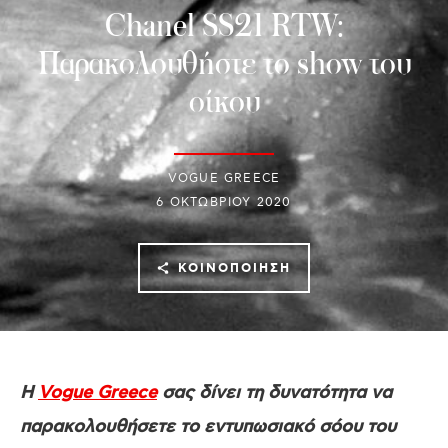
Chanel SS21 RTW:
Παρακολουθήστε τo show του
οίκου
VOGUE GREECE
6 ΟΚΤΩΒΡΊΟΥ 2020
ΚΟΙΝΟΠΟΊΗΣΗ
H
Vogue Greece
σας δίνει τη δυνατότητα να
παρακολουθήσετε το εντυπωσιακό σόου του