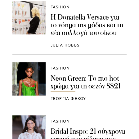
FASHION
Η Donatella Versace για
το νόημα της μόδας και τη
νέα συλλογή του οίκου
JULIA HOBBS
FASHION
Neon Green: Το πιο hot
χρώμα για τη σεζόν SS21
ΓΕΩΡΓΙΑ ΦΕΚΟΥ
FASHION
Bridal Inspo: 21 σύγχρονα