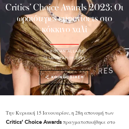
Critics’ Choice Awards 2023: Οι
ωραιότερες εμφανίσεις στο
κόκκινο χαλί
CHRISTIAN ALLAIRE
16 ΙΑΝΟΥΑΡΊΟΥ 2023
ΚΟΙΝΟΠΟΊΗΣΗ
Την Κυριακή 15 Ιανουαρίου, η 28η απονομή των
πραγματοποιήθηκε στο
Critics’ Choice Awards