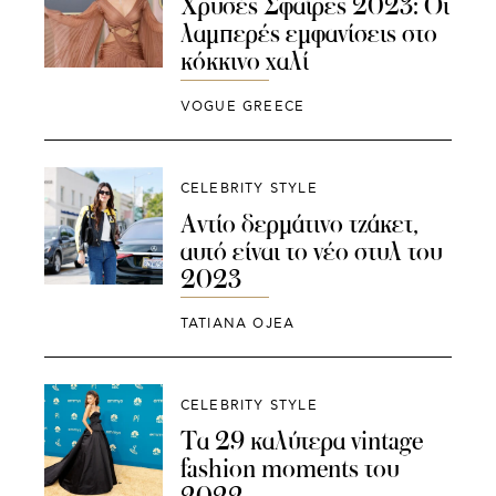
Χρυσές Σφαίρες 2023: Οι
λαμπερές εμφανίσεις στο
κόκκινο χαλί
VOGUE GREECE
CELEBRITY STYLE
Αντίο δερμάτινο τζάκετ,
αυτό είναι το νέο στυλ του
2023
TATIANA OJEA
CELEBRITY STYLE
Τα 29 καλύτερα vintage
fashion moments του