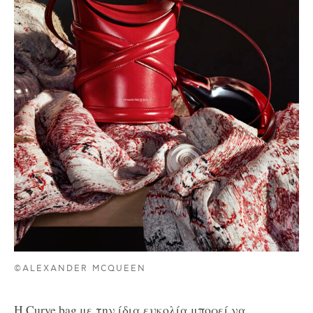
©ALEXANDER MCQUEEN
H Curve bag με την ίδια ευκολία μπορεί να