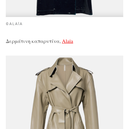
©ALAÏA
Δερμάτινη καπαρντίνα,
Alaïa