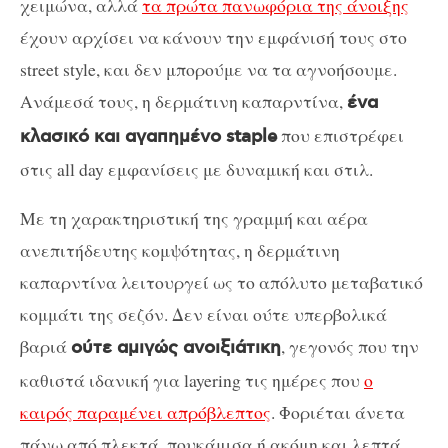
χειμώνα, αλλά
τα πρώτα πανωφόρια της άνοιξης
έχουν αρχίσει να κάνουν την εμφάνισή τους στο
street style, και δεν μπορούμε να τα αγνοήσουμε.
Ανάμεσά τους, η δερμάτινη καπαρντίνα,
ένα
που επιστρέφει
κλασικό και αγαπημένο staple
στις all day εμφανίσεις με δυναμική και στιλ.
Με τη χαρακτηριστική της γραμμή και αέρα
ανεπιτήδευτης κομψότητας, η δερμάτινη
καπαρντίνα λειτουργεί ως το απόλυτο μεταβατικό
κομμάτι της σεζόν. Δεν είναι ούτε υπερβολικά
βαριά
, γεγονός που την
ούτε αμιγώς ανοιξιάτικη
καθιστά ιδανική για layering τις ημέρες που
ο
καιρός παραμένει απρόβλεπτος
. Φοριέται άνετα
πάνω από πλεκτά, πουκάμισα ή ακόμη και λεπτά