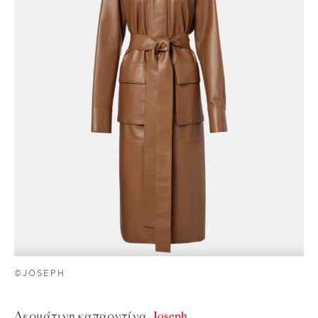
©JOSEPH
Δερμάτινη καπαρντίνα,
Joseph