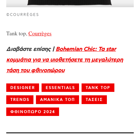
©COURRÈGES
Tank top,
Courrèges
Διαβάστε επίσης |
Bohemian Chic: Τα star
κομμάτια για να υιοθετήσετε τη μεγαλύτερη
τάση του φθινοπώρου
DESIGNER
ESSENTIALS
TANK TOP
TRENDS
ΑΜΑΝΙΚΑ ΤΟΠ
ΤΑΣΕΙΣ
ΦΘΙΝΟΠΩΡΟ 2024