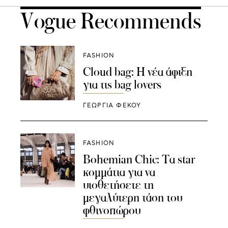
Vogue Recommends
FASHION
Cloud bag: Η νέα άφιξη
για τις bag lovers
ΓΕΩΡΓΙΑ ΦΕΚΟΥ
FASHION
Bohemian Chic: Τα star
κομμάτια για να
υιοθετήσετε τη
μεγαλύτερη τάση του
φθινοπώρου