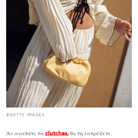
©GETTY IMAGES
Αν αγαπάτε τα
θα τη λατρέψετε.
clutches
,