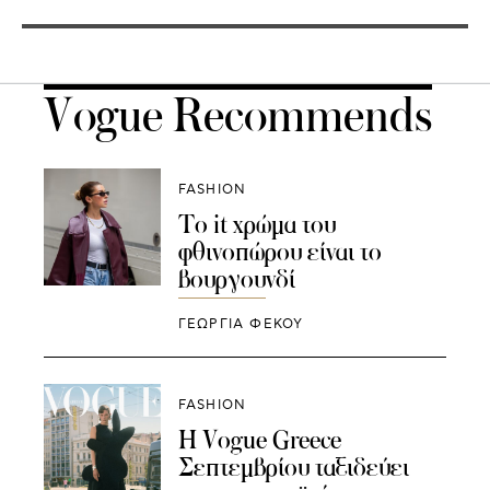
Vogue Recommends
FASHION
Το it χρώμα του
φθινοπώρου είναι το
βουργουνδί
ΓΕΩΡΓΙΑ ΦΕΚΟΥ
FASHION
H Vogue Greece
Σεπτεμβρίου ταξιδεύει