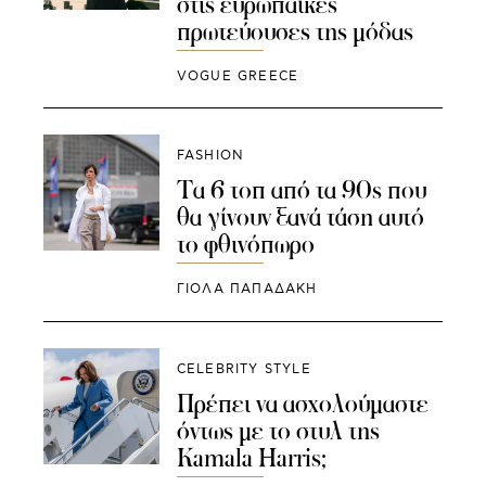
στις ευρωπαϊκές
πρωτεύουσες της μόδας
VOGUE GREECE
FASHION
Τα 6 τοπ από τα 90s που
θα γίνουν ξανά τάση αυτό
το φθινόπωρο
ΓΙΌΛΑ ΠΑΠΑΔΆΚΗ
CELEBRITY STYLE
Πρέπει να ασχολούμαστε
όντως με το στυλ της
Kamala Harris;