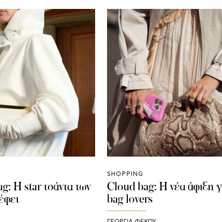
SHOPPING
ag: Η star τσάντα των
Cloud bag: Η νέα άφιξη γι
έφει
bag lovers
ΓΕΩΡΓΙΑ ΦΕΚΟΥ