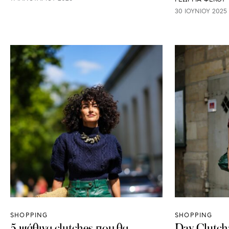
30 ΙΟΥΝΊΟΥ 2025
SHOPPING
SHOPPING
5 ψάθινα clutches που θα
Day Clutch