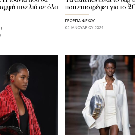
κομψή πινελιά σε όλα
που επιστρέφει για το 2
ΓΕΩΡΓΙΑ ΦΕΚΟΥ
02 ΙΑΝΟΥΑΡΊΟΥ 2024
Η
4