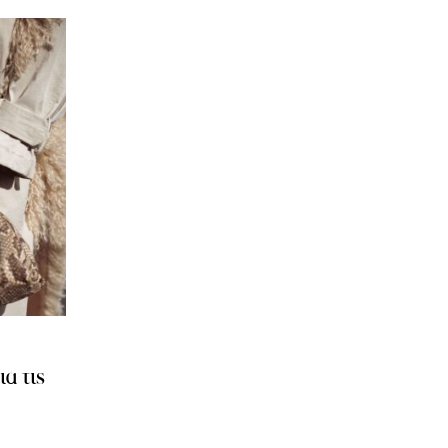
α τις