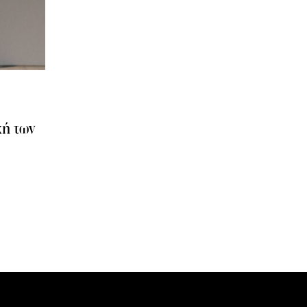
χή των